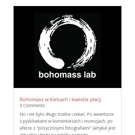
Bohomass w Kielcach i kwestie płacy
3 Comments
No i nie było długo trzeba czekać. Po awanturze
z pyskówkami w komentarzach i recenzjach, po
aferze z "pożyczonymi fotografiami" (artykuł jest
aktualnie ukryty na prośbę samego