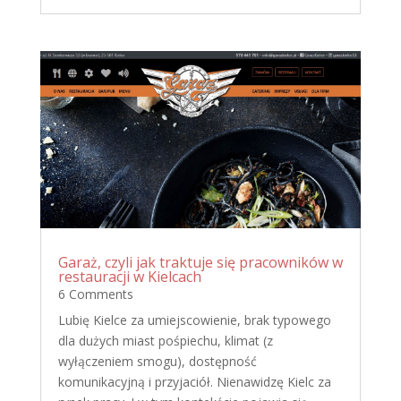
Garaż, czyli jak traktuje się pracowników w
restauracji w Kielcach
6 Comments
Lubię Kielce za umiejscowienie, brak typowego
dla dużych miast pośpiechu, klimat (z
wyłączeniem smogu), dostępność
komunikacyjną i przyjaciół. Nienawidzę Kielc za